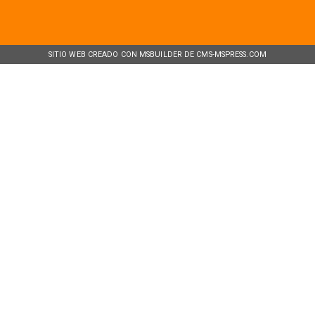
SITIO WEB CREADO CON MSBUILDER DE CMS-MSPRESS.COM