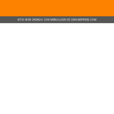
SITIO WEB CREADO CON MSBUILDER DE CMS-MSPRESS.COM