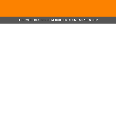
SITIO WEB CREADO CON MSBUILDER DE CMS-MSPRESS.COM