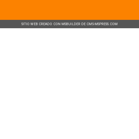
SITIO WEB CREADO CON MSBUILDER DE CMS-MSPRESS.COM