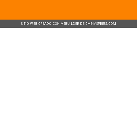
SITIO WEB CREADO CON MSBUILDER DE CMS-MSPRESS.COM