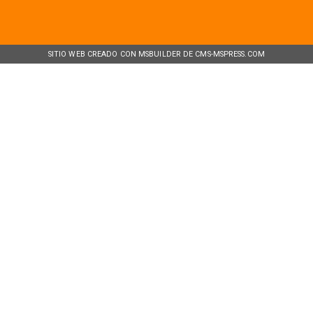
SITIO WEB CREADO CON MSBUILDER DE CMS-MSPRESS.COM