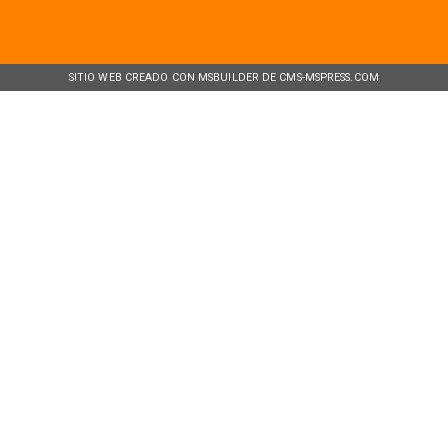
SITIO WEB CREADO CON MSBUILDER DE CMS-MSPRESS.COM