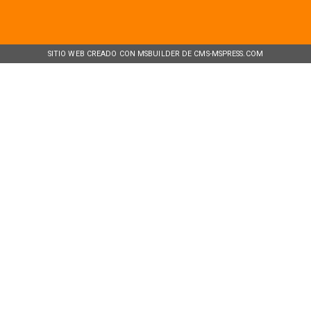
SITIO WEB CREADO CON MSBUILDER DE CMS-MSPRESS.COM