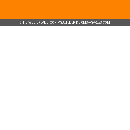
SITIO WEB CREADO CON MSBUILDER DE CMS-MSPRESS.COM