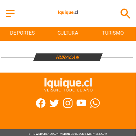
DEPORTES
CULTURA
TURISMO
HURACÁN
SITIO WEB CREADO CON MSBUILDER DE CMS-MSPRESS.COM