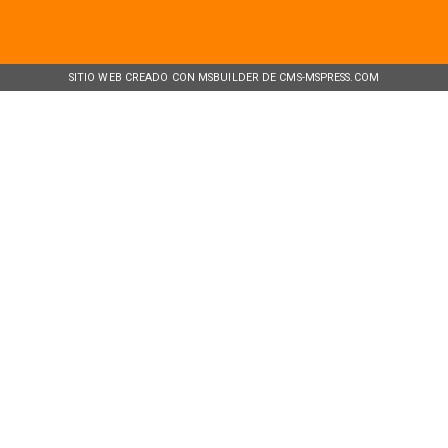
SITIO WEB CREADO CON MSBUILDER DE CMS-MSPRESS.COM