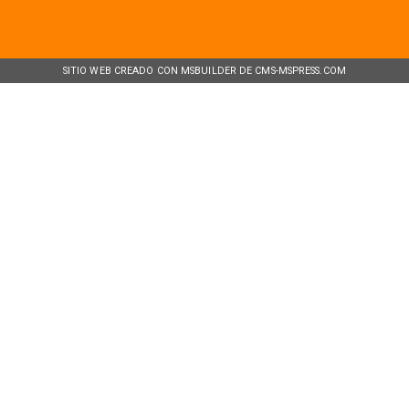
SITIO WEB CREADO CON MSBUILDER DE CMS-MSPRESS.COM