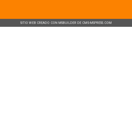
SITIO WEB CREADO CON MSBUILDER DE CMS-MSPRESS.COM