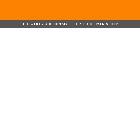
SITIO WEB CREADO CON MSBUILDER DE CMS-MSPRESS.COM