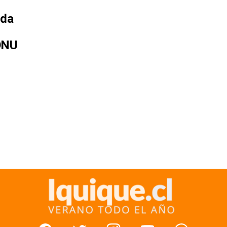
uda
 ONU