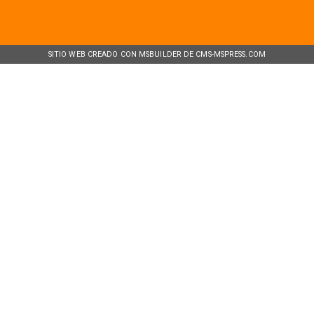
SITIO WEB CREADO CON MSBUILDER DE CMS-MSPRESS.COM