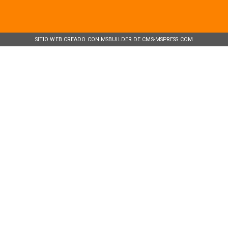
SITIO WEB CREADO CON MSBUILDER DE CMS-MSPRESS.COM