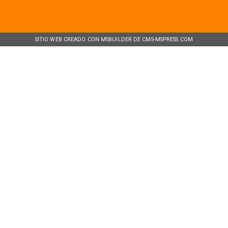
SITIO WEB CREADO CON MSBUILDER DE CMS-MSPRESS.COM