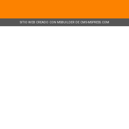
SITIO WEB CREADO CON MSBUILDER DE CMS-MSPRESS.COM