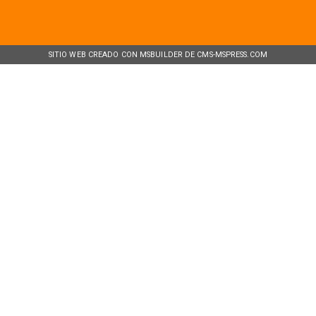
SITIO WEB CREADO CON MSBUILDER DE CMS-MSPRESS.COM