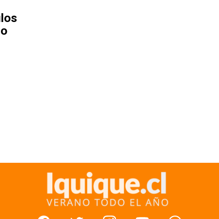
ulos
so