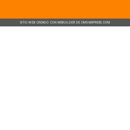
SITIO WEB CREADO CON MSBUILDER DE CMS-MSPRESS.COM