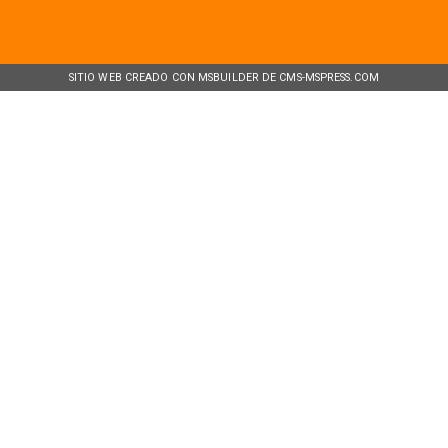
SITIO WEB CREADO CON MSBUILDER DE CMS-MSPRESS.COM