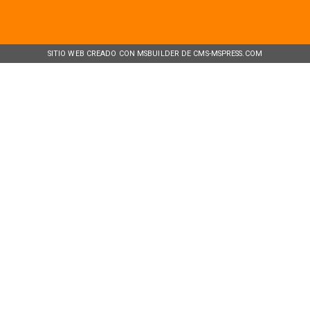
SITIO WEB CREADO CON MSBUILDER DE CMS-MSPRESS.COM