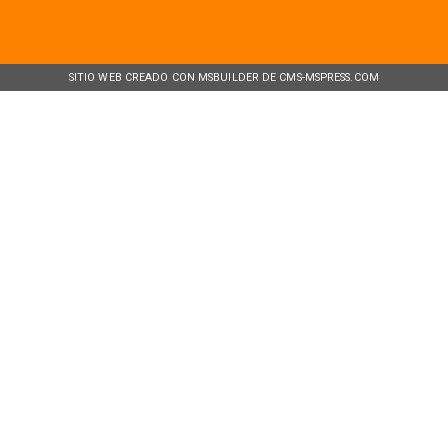
SITIO WEB CREADO CON MSBUILDER DE CMS-MSPRESS.COM