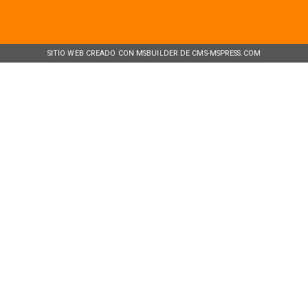
SITIO WEB CREADO CON MSBUILDER DE CMS-MSPRESS.COM