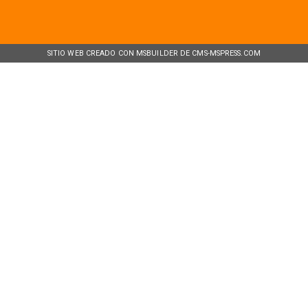
SITIO WEB CREADO CON MSBUILDER DE CMS-MSPRESS.COM