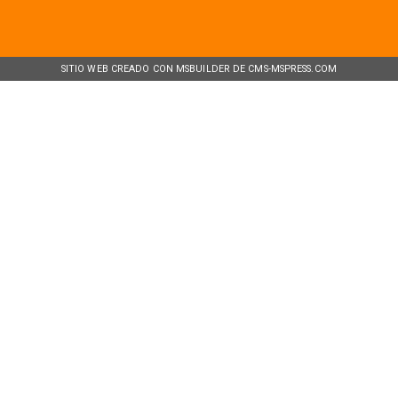
SITIO WEB CREADO CON MSBUILDER DE CMS-MSPRESS.COM