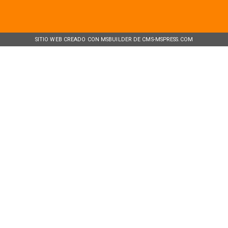
SITIO WEB CREADO CON MSBUILDER DE CMS-MSPRESS.COM