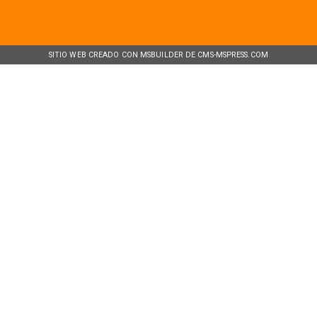
SITIO WEB CREADO CON MSBUILDER DE CMS-MSPRESS.COM