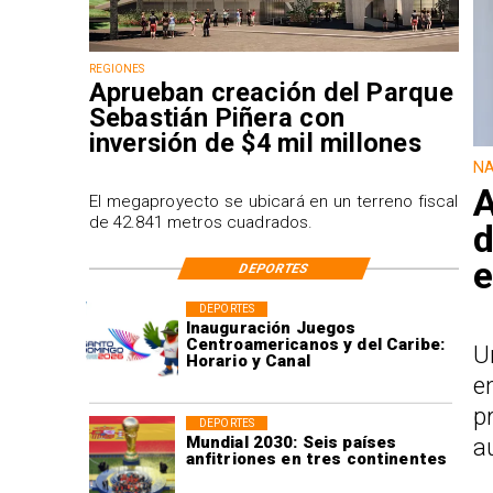
REGIONES
Aprueban creación del Parque
Sebastián Piñera con
inversión de $4 mil millones
NA
A
El megaproyecto se ubicará en un terreno fiscal
de 42.841 metros cuadrados.
d
e
DEPORTES
DEPORTES
Inauguración Juegos
Centroamericanos y del Caribe:
U
Horario y Canal
e
p
DEPORTES
Mundial 2030: Seis países
a
anfitriones en tres continentes