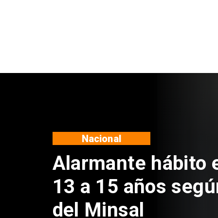
Regiones
Aprueban creación
Sebastián Piñera 
de $4 mil millones