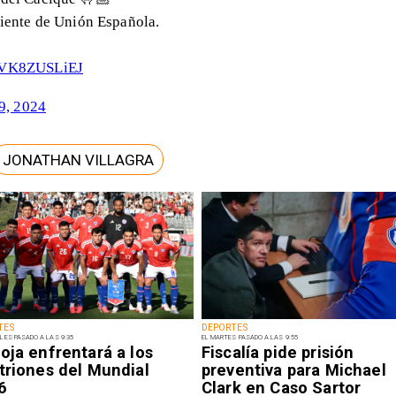
niente de Unión Española.
m/VK8ZUSLiEJ
9, 2024
JONATHAN VILLAGRA
TES
DEPORTES
LES PASADO A LAS 9:35
EL MARTES PASADO A LAS 9:55
oja enfrentará a los
Fiscalía pide prisión
triones del Mundial
preventiva para Michael
6
Clark en Caso Sartor