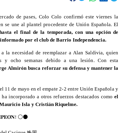
rcado de pases, Colo Colo confirmó este viernes la
en se une al plantel procedente de Unión Española. El
hasta el final de la temporada, con una opción de
 informado por el club de Barrio Independencia.
 a la necesidad de reemplazar a Alan Saldivia, quien
eis y ocho semanas debido a una lesión. Con esta
orge Almirón busca reforzar su defensa y mantener la
o el 11 de mayo en el empate 2-2 entre Unión Española y
a ha incorporado a otros refuerzos destacados como
el
 Mauricio Isla y Cristián Riquelme.
𝐌𝐏𝐄𝐎́𝐍! ⚪️⚫️
 del Cacique 🤟🏼