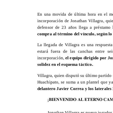
En una movida de última hora en el me
incorporación de Jonathan Villagra, qui
defensor de 23 años llega a préstamo
compra al término del vínculo, según lo
La llegada de Villagra es una respuesta
estará fuera de las canchas entre s
incorporación,
el equipo dirigido por J
solidez en el esquema táctico.
Villagra, quien disputó su último partid
Huachipato, se suma a un plantel que y
delantero Javier Correa y los laterales
¡𝐁𝐈𝐄𝐍𝐕𝐄𝐍𝐈𝐃𝐎 𝐀𝐋 𝐄𝐓𝐄𝐑𝐍𝐎 𝐂𝐀
Jonathan Villagra es nuevo jugador