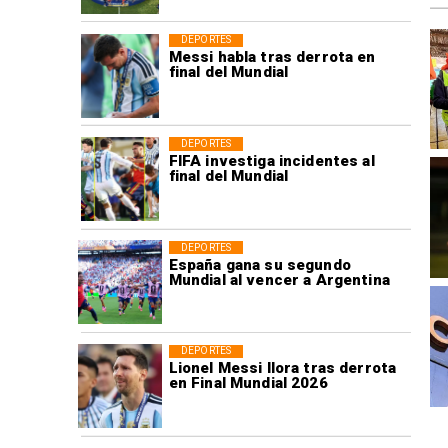
DEPORTES
Messi habla tras derrota en
final del Mundial
DEPORTES
FIFA investiga incidentes al
final del Mundial
DEPORTES
España gana su segundo
Mundial al vencer a Argentina
DEPORTES
Lionel Messi llora tras derrota
en Final Mundial 2026