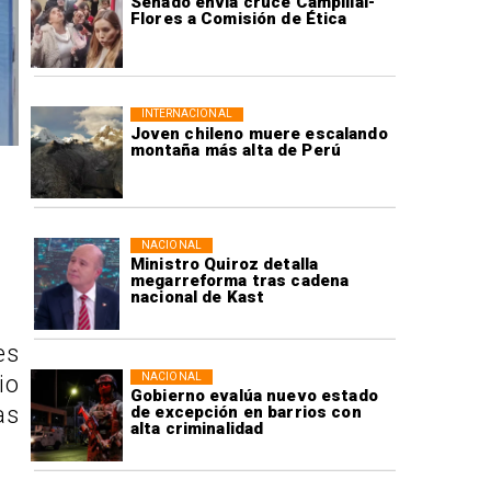
Senado envía cruce Campillai-
Flores a Comisión de Ética
INTERNACIONAL
Joven chileno muere escalando
montaña más alta de Perú
NACIONAL
Ministro Quiroz detalla
megarreforma tras cadena
nacional de Kast
es
NACIONAL
io
Gobierno evalúa nuevo estado
as
de excepción en barrios con
alta criminalidad