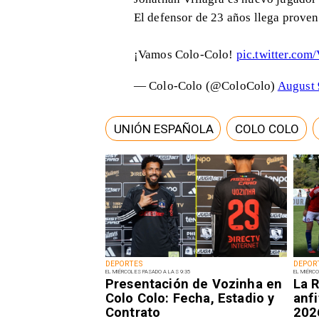
El defensor de 23 años llega prove
¡Vamos Colo-Colo!
pic.twitter.co
— Colo-Colo (@ColoColo)
August 
UNIÓN ESPAÑOLA
COLO COLO
DEPORTES
DEPOR
EL MIÉRCOLES PASADO A LAS 9:35
EL MIÉRCO
Presentación de Vozinha en
La R
Colo Colo: Fecha, Estadio y
anfi
Contrato
202