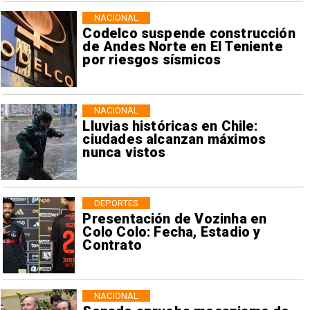
NACIONAL
Codelco suspende construcción
de Andes Norte en El Teniente
por riesgos sísmicos
NACIONAL
Lluvias históricas en Chile:
ciudades alcanzan máximos
nunca vistos
DEPORTES
Presentación de Vozinha en
Colo Colo: Fecha, Estadio y
Contrato
NACIONAL