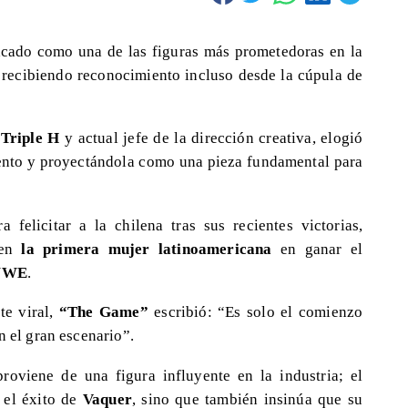
cado como una de las figuras más prometedoras en la
, recibiendo reconocimiento incluso desde la cúpula de
o
Triple H
y actual jefe de la dirección creativa, elogió
alento y proyectándola como una pieza fundamental para
a felicitar a la chilena tras sus recientes victorias,
 en
la primera mujer latinoamericana
en ganar el
 WWE
.
te viral,
“The Game”
escribió: “Es solo el comienzo
n el gran escenario”.
proviene de una figura influyente en la industria; el
 el éxito de
Vaquer
, sino que también insinúa que su