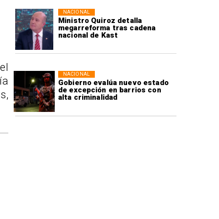
NACIONAL
Ministro Quiroz detalla
megarreforma tras cadena
nacional de Kast
el
NACIONAL
ía
Gobierno evalúa nuevo estado
de excepción en barrios con
s,
alta criminalidad