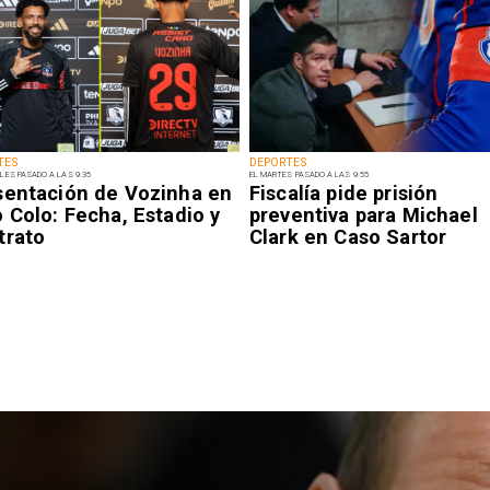
TES
DEPORTES
LES PASADO A LAS 9:35
EL MARTES PASADO A LAS 9:55
sentación de Vozinha en
Fiscalía pide prisión
 Colo: Fecha, Estadio y
preventiva para Michael
trato
Clark en Caso Sartor