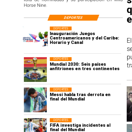
Horse Nine.
q
e
DEPORTES
DEPORTES
Inauguración Juegos
Centroamericanos y del Caribe:
E
Horario y Canal
s
p
DEPORTES
Mundial 2030: Seis países
t
anfitriones en tres continentes
DEPORTES
Messi habla tras derrota en
final del Mundial
DEPORTES
FIFA investiga incidentes al
final del Mundial