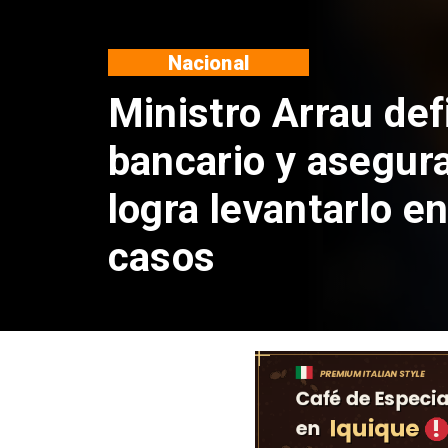
Nacional
Actriz chilena com
Oscar con Penélop
Hathaway