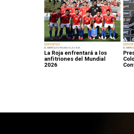
DEPORTES
DEPOR
EL MIÉRCOLES PASADO A LAS 9:35
EL MIÉRCO
La Roja enfrentará a los
Pre
anfitriones del Mundial
Colo
2026
Con