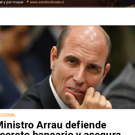
CIONAL
inistro Arrau defiende
ecreto bancario y asegura