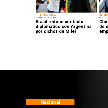
INTERNACIONAL
INTER
EL MIÉRCOLES PASADO A LAS 9:35
EL MIÉRCO
Brasil reduce contacto
Chi
diplomático con Argentina
de 
por dichos de Milei
emp
Regiones