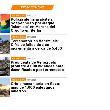
RELACIONADAS
INTERNACIONAL
27/07/2026
Policía alemana abate a
sospechoso por ataque
'islamista' en Marcha del
Orgullo en Berlín
INTERNACIONAL
23/07/2026
Terremotos en Venezuela:
Cifra de fallecidos se
incrementa a cerca de 5.400
INTERNACIONAL
21/07/2026
Presidenta de Venezuela
promete 4.000 viviendas para
damnificados por terremotos
INTERNACIONAL
13/07/2026
Crisis humanitaria en Gaza:
más de 1.000 palestinos
muertos