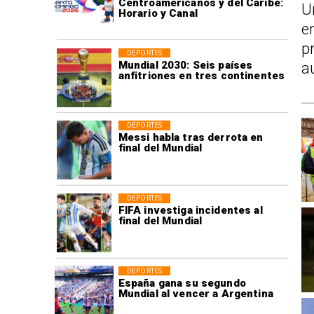
Centroamericanos y del Caribe:
U
Horario y Canal
e
p
DEPORTES
Mundial 2030: Seis países
a
anfitriones en tres continentes
DEPORTES
Messi habla tras derrota en
final del Mundial
DEPORTES
FIFA investiga incidentes al
final del Mundial
DEPORTES
España gana su segundo
Mundial al vencer a Argentina