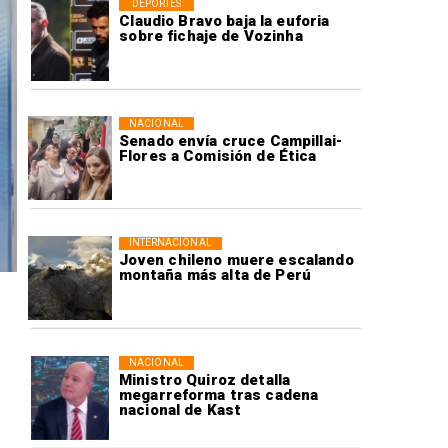
DEPORTES
Claudio Bravo baja la euforia
sobre fichaje de Vozinha
NACIONAL
Senado envía cruce Campillai-
Flores a Comisión de Ética
INTERNACIONAL
Joven chileno muere escalando
montaña más alta de Perú
NACIONAL
Ministro Quiroz detalla
megarreforma tras cadena
nacional de Kast