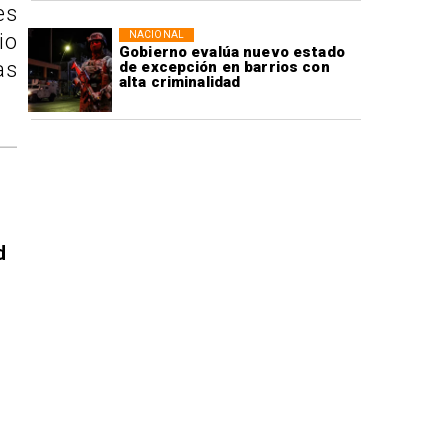
es
NACIONAL
io
Gobierno evalúa nuevo estado
as
de excepción en barrios con
alta criminalidad
d