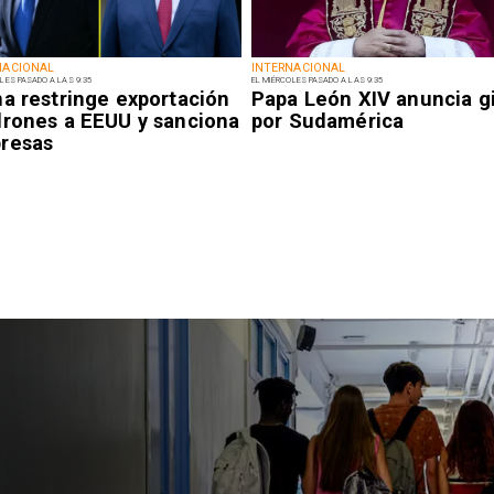
NACIONAL
INTERNACIONAL
LES PASADO A LAS 9:35
EL MIÉRCOLES PASADO A LAS 9:35
na restringe exportación
Papa León XIV anuncia g
drones a EEUU y sanciona
por Sudamérica
resas