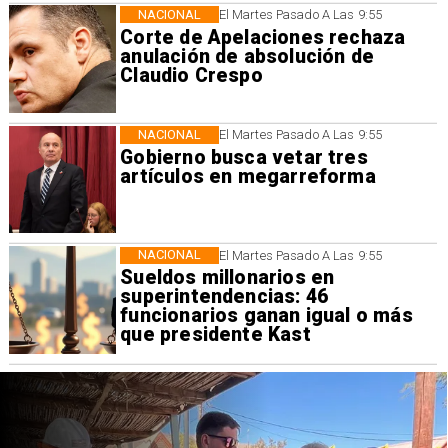
NACIONAL
El Martes Pasado A Las 9:55
Corte de Apelaciones rechaza
anulación de absolución de
Claudio Crespo
NACIONAL
El Martes Pasado A Las 9:55
Gobierno busca vetar tres
artículos en megarreforma
NACIONAL
El Martes Pasado A Las 9:55
Sueldos millonarios en
superintendencias: 46
funcionarios ganan igual o más
que presidente Kast