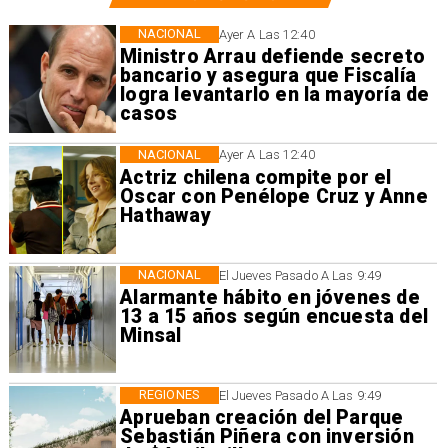
NACIONAL
Ayer A Las 12:40
Ministro Arrau defiende secreto
bancario y asegura que Fiscalía
logra levantarlo en la mayoría de
casos
NACIONAL
Ayer A Las 12:40
Actriz chilena compite por el
Oscar con Penélope Cruz y Anne
Hathaway
NACIONAL
El Jueves Pasado A Las 9:49
Alarmante hábito en jóvenes de
13 a 15 años según encuesta del
Minsal
REGIONES
El Jueves Pasado A Las 9:49
Aprueban creación del Parque
Sebastián Piñera con inversión