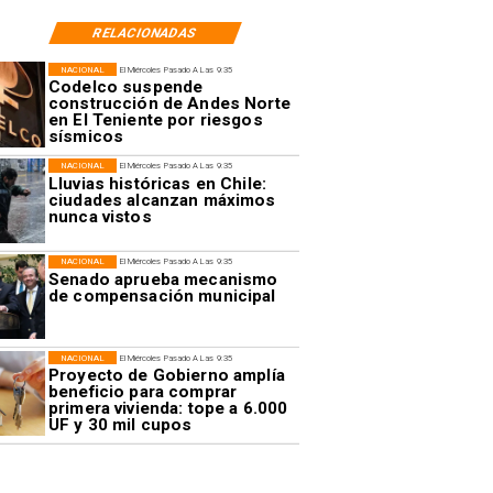
RELACIONADAS
NACIONAL
El Miércoles Pasado A Las 9:35
Codelco suspende
construcción de Andes Norte
en El Teniente por riesgos
sísmicos
NACIONAL
El Miércoles Pasado A Las 9:35
Lluvias históricas en Chile:
ciudades alcanzan máximos
nunca vistos
NACIONAL
El Miércoles Pasado A Las 9:35
Senado aprueba mecanismo
de compensación municipal
NACIONAL
El Miércoles Pasado A Las 9:35
Proyecto de Gobierno amplía
beneficio para comprar
primera vivienda: tope a 6.000
UF y 30 mil cupos