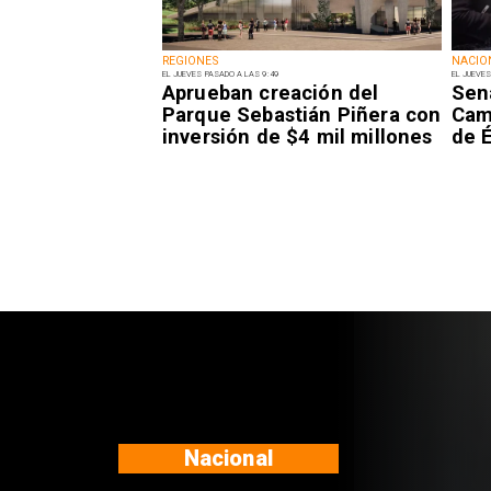
REGIONES
NACIO
EL JUEVES PASADO A LAS 9:49
EL JUEVES
Aprueban creación del
Sen
Parque Sebastián Piñera con
Camp
inversión de $4 mil millones
de É
Regiones