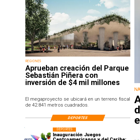
REGIONES
Aprueban creación del Parque
Sebastián Piñera con
inversión de $4 mil millones
NA
A
El megaproyecto se ubicará en un terreno fiscal
de 42.841 metros cuadrados.
d
e
DEPORTES
DEPORTES
Inauguración Juegos
Centroamericanos y del Caribe: