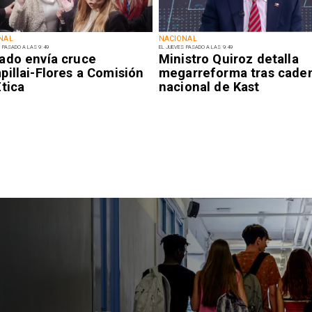
NAL
NACIONAL
 PASADO A LAS 9:49
EL JUEVES PASADO A LAS 9:49
ado envía cruce
Ministro Quiroz detalla
illai-Flores a Comisión
megarreforma tras cade
tica
nacional de Kast