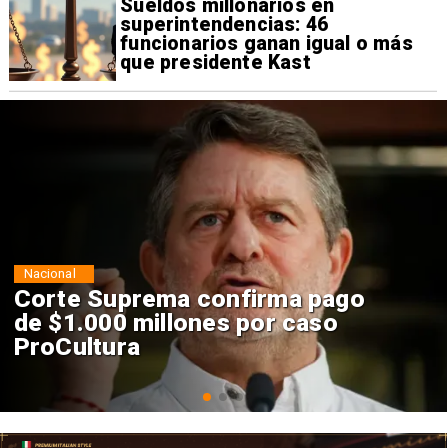
Sueldos millonarios en
superintendencias: 46
funcionarios ganan igual o más
que presidente Kast
Nacional
Codelco suspende
construcción de Andes Norte
en El Teniente por riesgos
sísmicos