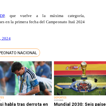
DP
, que vuelve a la máxima categoría,
es en la primera fecha del Campeonato Itaú 2024
, 2024
PEONATO NACIONAL
TES
DEPORTES
6
21/07/2026
i habla tras derrota en
Mundial 2030: Seis paíse