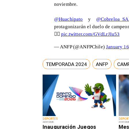
noviembre.
@Huachipato
y
@Cobreloa_SA
protagonizarán el duelo de campeon
👇🏼
pic.twitter.com/GVdLrJIu53
— ANFP (@ANFPChile)
January 16
TEMPORADA 2024
ANFP
CAM
DEPORTES
DEPOR
23/07/2026
21/07/202
Inauguración Juegos
Mess