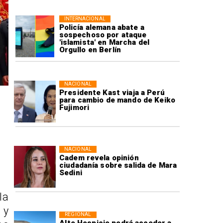
INTERNACIONAL
Policía alemana abate a
sospechoso por ataque
'islamista' en Marcha del
Orgullo en Berlín
NACIONAL
Presidente Kast viaja a Perú
para cambio de mando de Keiko
Fujimori
NACIONAL
Cadem revela opinión
ciudadanía sobre salida de Mara
Sedini
la
 y
REGIONAL