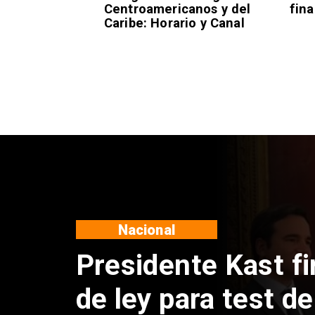
Centroamericanos y del
fina
Caribe: Horario y Canal
Deportes
Confirman fecha d
Vozinha a Colo Co