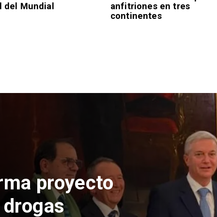
l del Mundial
anfitriones en tres
continentes
e llegada de
lo