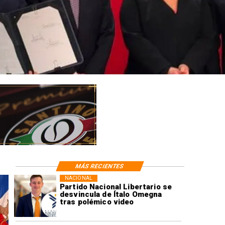
MÁS RECIENTES
NACIONAL
Partido Nacional Libertario se
desvincula de Ítalo Omegna
tras polémico video