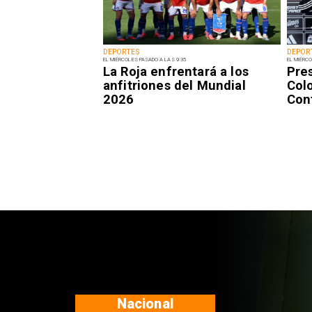
DEPORTES
DEPOR
EL MIÉRCOLES PASADO A LAS 9:35
EL MIÉRCO
La Roja enfrentará a los
Pre
anfitriones del Mundial
Colo
2026
Con
Nacional