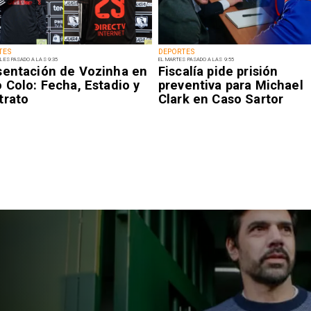
TES
DEPORTES
LES PASADO A LAS 9:35
EL MARTES PASADO A LAS 9:55
sentación de Vozinha en
Fiscalía pide prisión
 Colo: Fecha, Estadio y
preventiva para Michael
trato
Clark en Caso Sartor