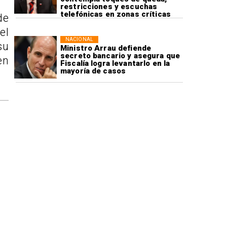
restricciones y escuchas
telefónicas en zonas críticas
de
el
NACIONAL
su
Ministro Arrau defiende
secreto bancario y asegura que
en
Fiscalía logra levantarlo en la
mayoría de casos