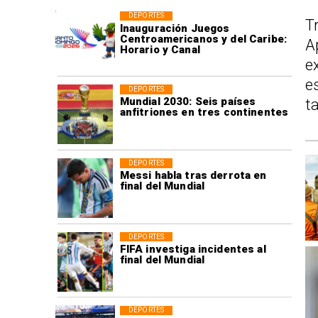
DEPORTES
T
Inauguración Juegos
Centroamericanos y del Caribe:
A
Horario y Canal
e
e
DEPORTES
Mundial 2030: Seis países
t
anfitriones en tres continentes
DEPORTES
Messi habla tras derrota en
final del Mundial
DEPORTES
FIFA investiga incidentes al
final del Mundial
DEPORTES