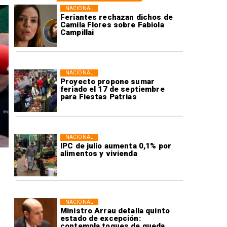
NACIONAL
Feriantes rechazan dichos de
Camila Flores sobre Fabiola
Campillai
NACIONAL
Proyecto propone sumar
feriado el 17 de septiembre
para Fiestas Patrias
NACIONAL
IPC de julio aumenta 0,1% por
alimentos y vivienda
NACIONAL
Ministro Arrau detalla quinto
estado de excepción:
contempla toques de queda,