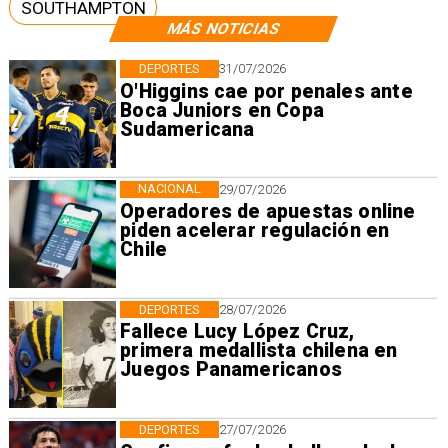
SOUTHAMPTON
MÁS NOTICIAS
DEPORTES
31/07/2026
O'Higgins cae por penales ante
Boca Juniors en Copa
Sudamericana
NACIONAL
29/07/2026
Operadores de apuestas online
piden acelerar regulación en
Chile
DEPORTES
28/07/2026
Fallece Lucy López Cruz,
primera medallista chilena en
Juegos Panamericanos
DEPORTES
27/07/2026