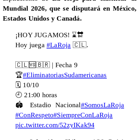
Mundial 2026, que se disputará en México,
Estados Unidos y Canadá.
¡HOY JUGAMOS! ⌛️🔛
Hoy juega
#LaRoja
🇨🇱.
🇨🇱🆚🇧🇷 | Fecha 9
🏆
#EliminatoriasSudamericanas
🗓️ 10/10
🕘 21:00 horas
🏟️ Estadio Nacional
#SomosLaRoja
#ConRespeto
#SiempreConLaRoja
pic.twitter.com/52zyIKak94