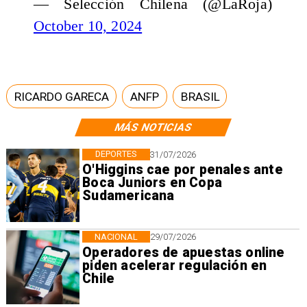
— Selección Chilena (@LaRoja)
October 10, 2024
RICARDO GARECA
ANFP
BRASIL
MÁS NOTICIAS
DEPORTES
31/07/2026
O'Higgins cae por penales ante
Boca Juniors en Copa
Sudamericana
NACIONAL
29/07/2026
Operadores de apuestas online
piden acelerar regulación en
Chile