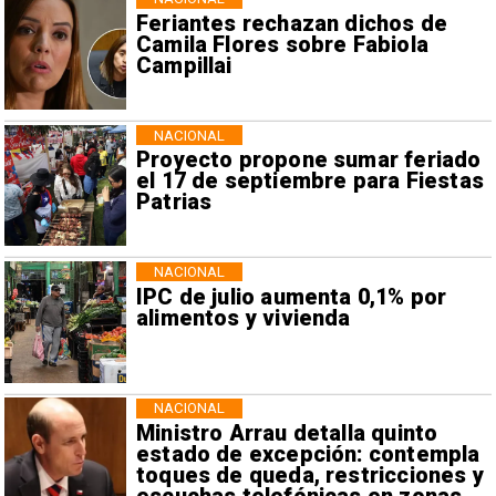
Feriantes rechazan dichos de
Camila Flores sobre Fabiola
Campillai
NACIONAL
Proyecto propone sumar feriado
el 17 de septiembre para Fiestas
Patrias
NACIONAL
IPC de julio aumenta 0,1% por
alimentos y vivienda
NACIONAL
Ministro Arrau detalla quinto
estado de excepción: contempla
toques de queda, restricciones y