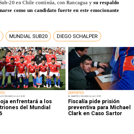
 Sub-20 en Chile continúa, con Rancagua y
su respaldo
onarse como un candidato fuerte en este emocionante
MUNDIAL SUB20
DIEGO SCHALPER
TES
DEPORTES
LES PASADO A LAS 9:35
EL MARTES PASADO A LAS 9:55
oja enfrentará a los
Fiscalía pide prisión
triones del Mundial
preventiva para Michael
6
Clark en Caso Sartor