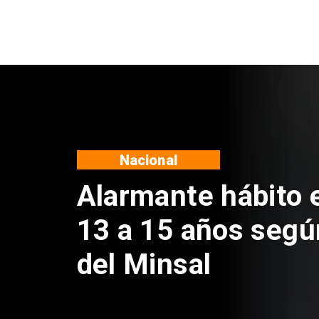
Regiones
Aprueban creación
Sebastián Piñera 
de $4 mil millones