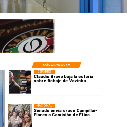
MÁS RECIENTES
DEPORTES
Claudio Bravo baja la euforia
sobre fichaje de Vozinha
NACIONAL
Senado envía cruce Campillai-
Flores a Comisión de Ética