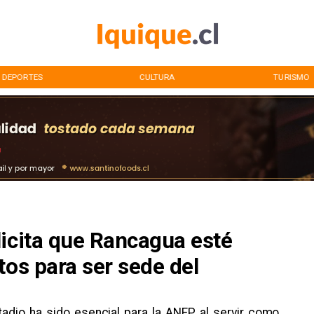
DEPORTES
CULTURA
TURISMO
licita que Rancagua esté
tos para ser sede del
adio ha sido esencial para la ANFP, al servir como