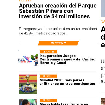
REGIONES
Aprueban creación del Parque
Sebastián Piñera con
inversión de $4 mil millones
NA
A
El megaproyecto se ubicará en un terreno fiscal
de 42.841 metros cuadrados.
d
e
DEPORTES
DEPORTES
Inauguración Juegos
Centroamericanos y del Caribe:
U
Horario y Canal
e
p
DEPORTES
Mundial 2030: Seis países
a
anfitriones en tres continentes
DEPORTES
Messi habla tras derrota en