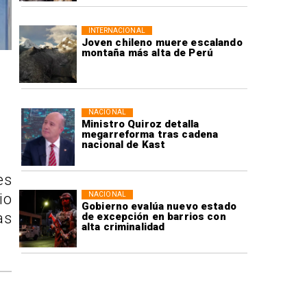
INTERNACIONAL
Joven chileno muere escalando
montaña más alta de Perú
NACIONAL
Ministro Quiroz detalla
megarreforma tras cadena
nacional de Kast
es
NACIONAL
io
Gobierno evalúa nuevo estado
as
de excepción en barrios con
alta criminalidad