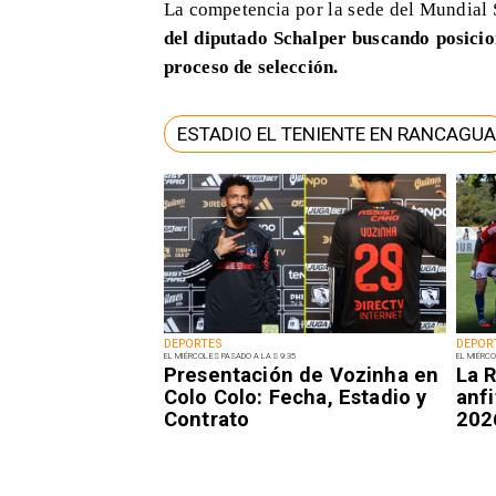
La competencia por la sede del Mundial
del diputado Schalper buscando posici
proceso de selección.
ESTADIO EL TENIENTE EN RANCAGUA
DEPORTES
DEPOR
EL MIÉRCOLES PASADO A LAS 9:35
EL MIÉRCO
Presentación de Vozinha en
La R
Colo Colo: Fecha, Estadio y
anfi
Contrato
202