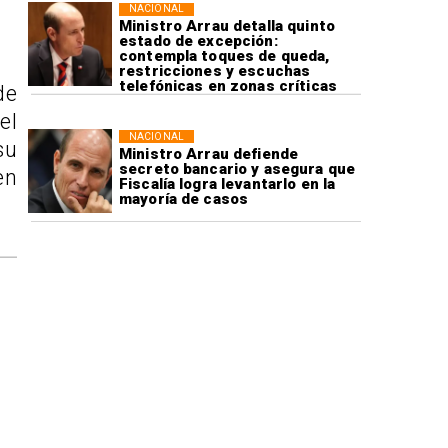
NACIONAL
Ministro Arrau detalla quinto
estado de excepción:
contempla toques de queda,
restricciones y escuchas
telefónicas en zonas críticas
de
el
NACIONAL
su
Ministro Arrau defiende
secreto bancario y asegura que
en
Fiscalía logra levantarlo en la
mayoría de casos