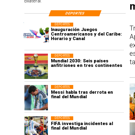
bilateral.
m
DEPORTES
DEPORTES
T
Inauguración Juegos
Centroamericanos y del Caribe:
A
Horario y Canal
e
e
DEPORTES
Mundial 2030: Seis países
t
anfitriones en tres continentes
DEPORTES
Messi habla tras derrota en
final del Mundial
DEPORTES
FIFA investiga incidentes al
final del Mundial