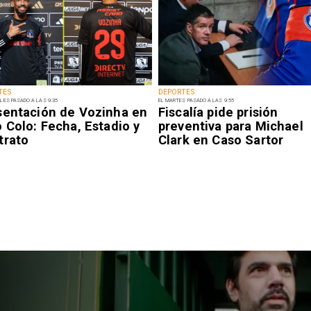
TES
DEPORTES
LES PASADO A LAS 9:35
EL MARTES PASADO A LAS 9:55
sentación de Vozinha en
Fiscalía pide prisión
 Colo: Fecha, Estadio y
preventiva para Michael
trato
Clark en Caso Sartor