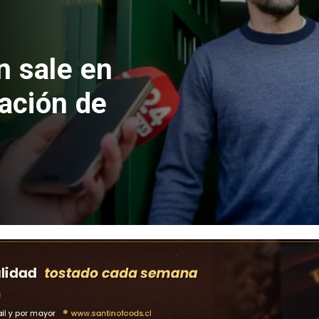
 formalizan
nes