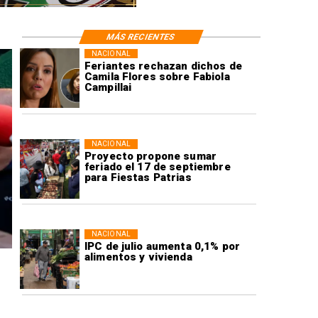
MÁS RECIENTES
NACIONAL
Feriantes rechazan dichos de
Camila Flores sobre Fabiola
Campillai
NACIONAL
Proyecto propone sumar
feriado el 17 de septiembre
para Fiestas Patrias
NACIONAL
IPC de julio aumenta 0,1% por
alimentos y vivienda