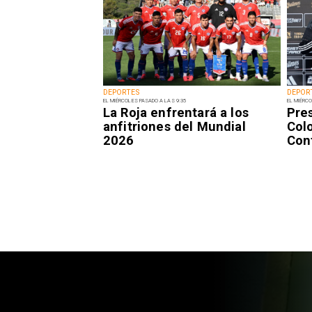
DEPORTES
DEPOR
EL MIÉRCOLES PASADO A LAS 9:35
EL MIÉRCO
La Roja enfrentará a los
Pre
anfitriones del Mundial
Colo
2026
Con