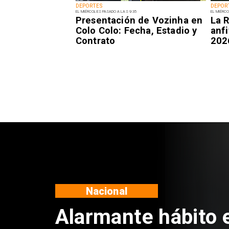
DEPORTES
DEPOR
EL MIÉRCOLES PASADO A LAS 9:35
EL MIÉRCO
Presentación de Vozinha en
La R
Colo Colo: Fecha, Estadio y
anfi
Contrato
202
Regiones
Aprueban creación