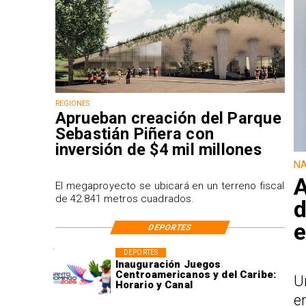
REGIONES
Aprueban creación del Parque
Sebastián Piñera con
inversión de $4 mil millones
NA
A
El megaproyecto se ubicará en un terreno fiscal
de 42.841 metros cuadrados.
d
e
DEPORTES
DEPORTES
Inauguración Juegos
Centroamericanos y del Caribe:
U
Horario y Canal
e