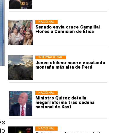
NACIONAL
Senado envía cruce Campillai-
Flores a Comisión de Ética
INTERNACIONAL
Joven chileno muere escalando
montaña más alta de Perú
NACIONAL
Ministro Quiroz detalla
megarreforma tras cadena
nacional de Kast
es
NACIONAL
io