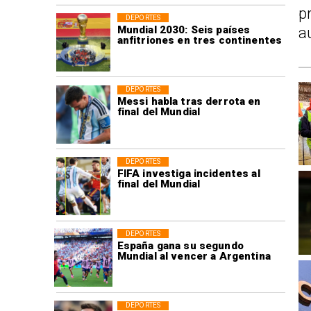
p
DEPORTES
Mundial 2030: Seis países
a
anfitriones en tres continentes
DEPORTES
Messi habla tras derrota en
final del Mundial
DEPORTES
FIFA investiga incidentes al
final del Mundial
DEPORTES
España gana su segundo
Mundial al vencer a Argentina
DEPORTES