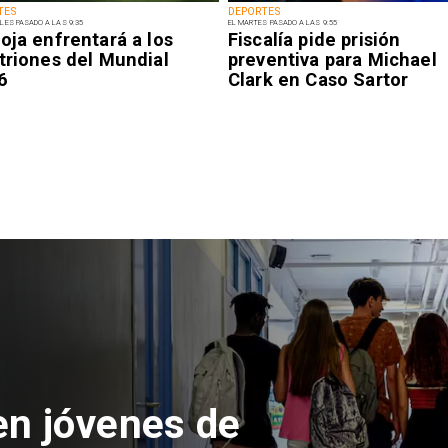
TES
DEPORTES
LES PASADO A LAS 9:35
EL MARTES PASADO A LAS 9:55
oja enfrentará a los
Fiscalía pide prisión
triones del Mundial
preventiva para Michael
6
Clark en Caso Sartor
 del Parque