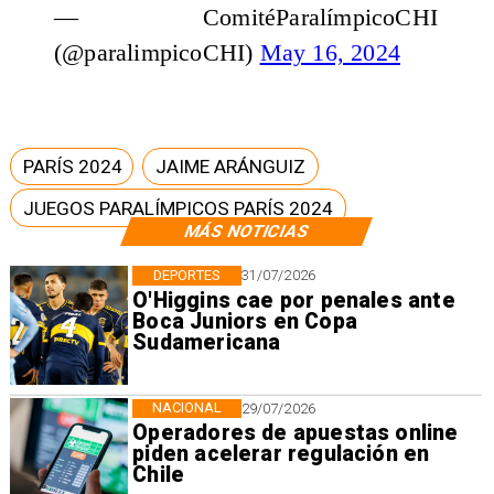
— ComitéParalímpicoCHI
(@paralimpicoCHI)
May 16, 2024
PARÍS 2024
JAIME ARÁNGUIZ
JUEGOS PARALÍMPICOS PARÍS 2024
MÁS NOTICIAS
DEPORTES
31/07/2026
O'Higgins cae por penales ante
Boca Juniors en Copa
Sudamericana
NACIONAL
29/07/2026
Operadores de apuestas online
piden acelerar regulación en
Chile