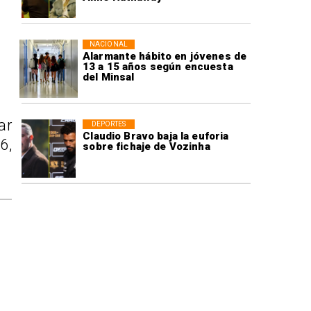
NACIONAL
Alarmante hábito en jóvenes de
13 a 15 años según encuesta
del Minsal
ar
DEPORTES
Claudio Bravo baja la euforia
6,
sobre fichaje de Vozinha