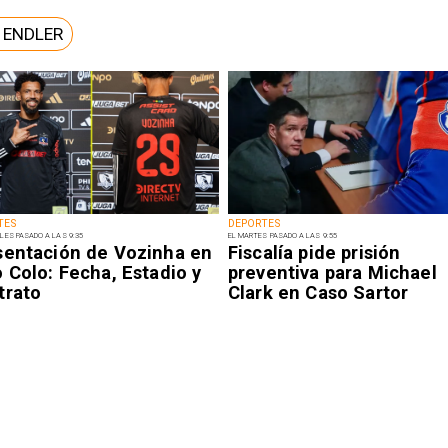
 ENDLER
TES
DEPORTES
LES PASADO A LAS 9:35
EL MARTES PASADO A LAS 9:55
sentación de Vozinha en
Fiscalía pide prisión
 Colo: Fecha, Estadio y
preventiva para Michael
trato
Clark en Caso Sartor