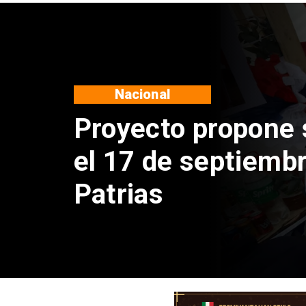
Nacional
IPC de julio aume
alimentos y vivien