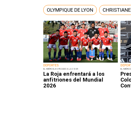
OLYMPIQUE DE LYON
CHRISTIANE
DEPORTES
DEPOR
EL MIÉRCOLES PASADO A LAS 9:35
EL MIÉRCO
La Roja enfrentará a los
Pre
anfitriones del Mundial
Colo
2026
Con