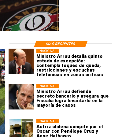
MÁS RECIENTES
NACIONAL
Ministro Arrau detalla quinto
estado de excepción:
contempla toques de queda,
restricciones y escuchas
telefónicas en zonas críticas
NACIONAL
Ministro Arrau defiende
secreto bancario y asegura que
Fiscalía logra levantarlo en la
mayoría de casos
NACIONAL
Actriz chilena compite por el
Oscar con Penélope Cruz y
Anne Hathaway