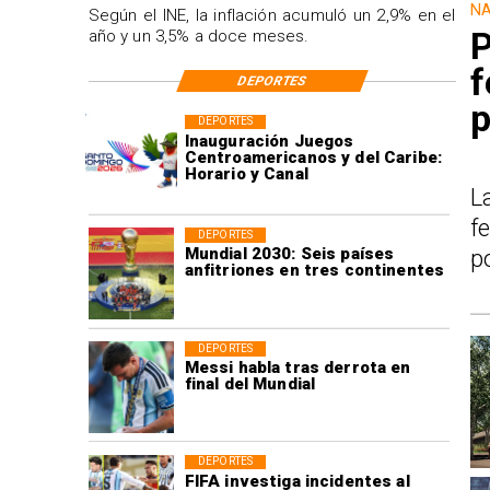
NA
Según el INE, la inflación acumuló un 2,9% en el
P
año y un 3,5% a doce meses.
f
DEPORTES
p
DEPORTES
Inauguración Juegos
Centroamericanos y del Caribe:
Horario y Canal
L
f
DEPORTES
Mundial 2030: Seis países
p
anfitriones en tres continentes
DEPORTES
Messi habla tras derrota en
final del Mundial
DEPORTES
FIFA investiga incidentes al