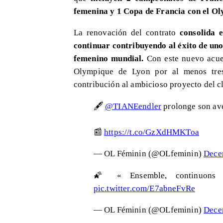
femenina y 1 Copa de Francia con el O
La renovación del contrato
consolida 
continuar contribuyendo al éxito de uno 
femenino mundial.
Con este nuevo acue
Olympique de Lyon por al menos tre
contribución al ambicioso proyecto del c
🖋
@TIANEendler
prolonge son ave
📰
https://t.co/GzXdHMKToa
— OL Féminin (@OLfeminin)
Dece
🌠 « Ensemble, continuons 
pic.twitter.com/E7abneFvRe
— OL Féminin (@OLfeminin)
Dece