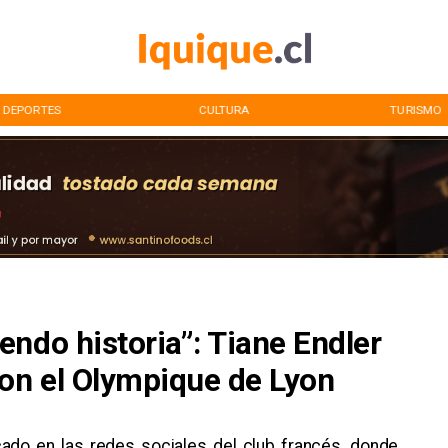
DEPORTES
CULTURA
TURISMO
ndo historia”: Tiane Endler
con el Olympique de Lyon
cado en las redes sociales del club francés, donde