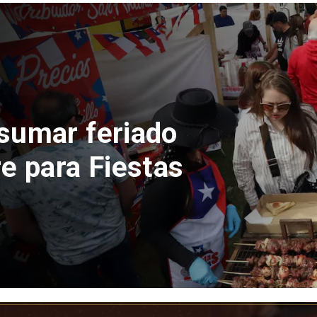
nta 0,1% por
da