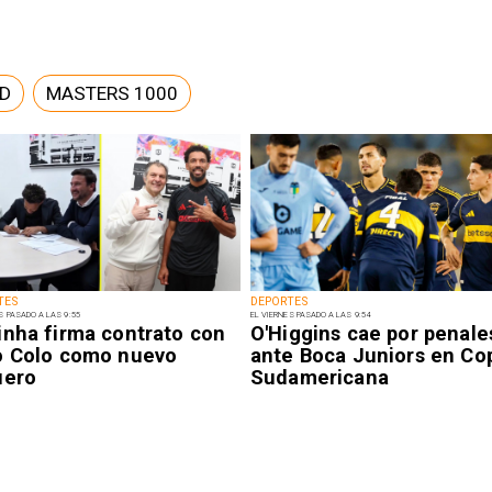
D
MASTERS 1000
TES
DEPORTES
S PASADO A LAS 9:55
EL VIERNES PASADO A LAS 9:54
inha firma contrato con
O'Higgins cae por penale
o Colo como nuevo
ante Boca Juniors en Co
uero
Sudamericana