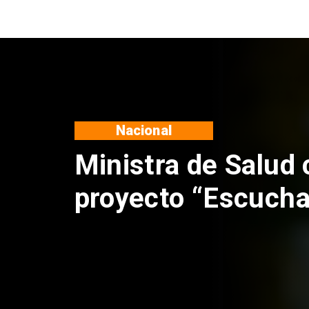
Nacional
Corte de Apelacio
anulación de abso
Claudio Crespo