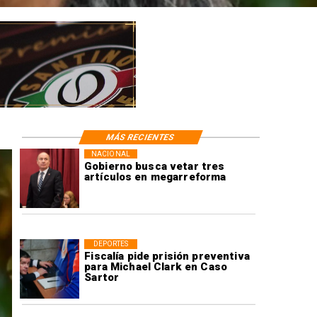
MÁS RECIENTES
NACIONAL
Gobierno busca vetar tres
artículos en megarreforma
DEPORTES
Fiscalía pide prisión preventiva
para Michael Clark en Caso
Sartor