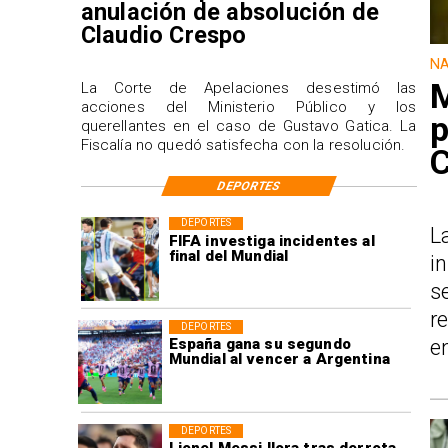
anulación de absolución de
Claudio Crespo
NA
M
La Corte de Apelaciones desestimó las
acciones del Ministerio Público y los
p
querellantes en el caso de Gustavo Gatica. La
Fiscalía no quedó satisfecha con la resolución.
DEPORTES
DEPORTES
L
FIFA investiga incidentes al
final del Mundial
i
s
r
DEPORTES
España gana su segundo
e
Mundial al vencer a Argentina
DEPORTES
Lionel Messi llora tras derrota