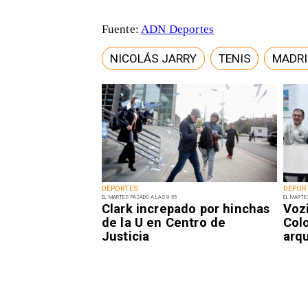
Fuente:
ADN Deportes
NICOLÁS JARRY
TENIS
MADRI
DEPORTES
DEPOR
EL MARTES PASADO A LAS 9:55
EL MARTE
Clark increpado por hinchas
Voz
de la U en Centro de
Col
Justicia
arq