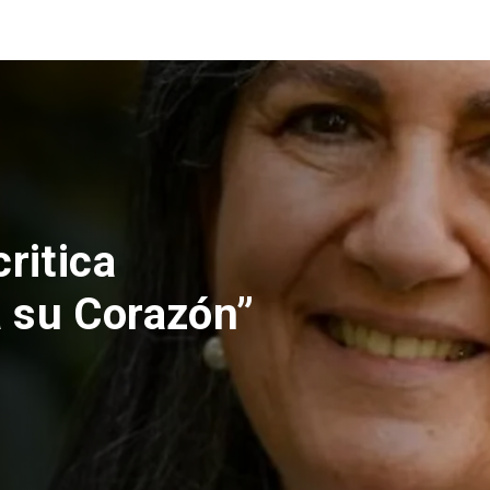
nes rechaza
lución de