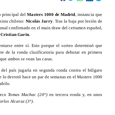
o principal del
Masters 1000 de Madrid
, instancia que
nista chileno:
Nicolás Jarry
. Tras la baja por lesión de
ional confirmado en el main draw del certamen español,
y
Cristian Garin
.
ntarse entre sí. Esto porque el sorteo determinó que
te de la ronda clasificatoria para debutar en primera
 que ambos se vean las caras.
 del país jugaría en segunda ronda contra el búlgaro
e lo derrotó hace un par de semanas en el Masters 1000
abilo.
heco
Tomas Machac (20°)
en tercera ronda y, en unos
arlos Alcaraz (3°)
.