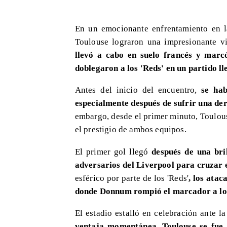
​En un emocionante enfrentamiento en 
Toulouse lograron una impresionante vi
llevó a cabo en suelo francés y marcó
doblegaron a los 'Reds' en un partido l
Antes del inicio del encuentro,
se habl
especialmente después de sufrir una der
embargo, desde el primer minuto, Toulous
el prestigio de ambos equipos.
El primer gol llegó
después de una bri
adversarios del Liverpool para cruzar e
esférico por parte de los 'Reds'
, los atac
donde Donnum rompió el marcador a lo
El estadio estalló en celebración ante l
ventaja momentánea, Toulouse se fue 