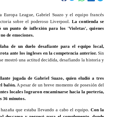
la Europa League, Gabriel Suazo y el equipo francés
ctoria sobre el poderoso Liverpool.
La contienda se
 un punto de inflexión para los 'Violetas', quienes
leno de emociones.
aba de un duelo desafiante para el equipo local,
rota ante los ingleses en la competencia anterior.
Sin
e mostró una actitud decidida, desafiando la historia y
llante jugada de Gabriel Suazo, quien eludió a tres
l balón.
A pesar de un breve momento de posesión del
antes locales lograron encaminarse hacia la portería,
s 36 minutos.
a hazaña que estaba llevando a cabo el equipo.
Con la
al descanso y regresó para el complemento, donde