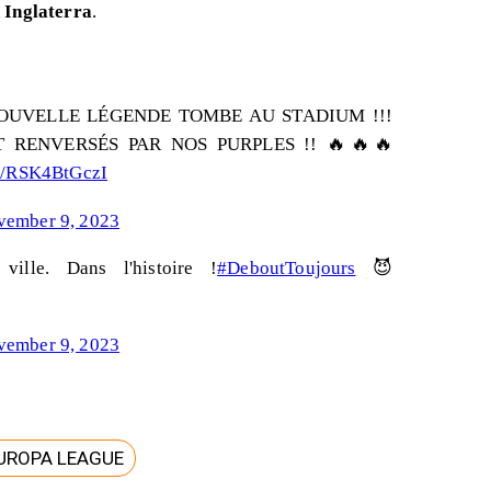
 Inglaterra
.
NOUVELLE LÉGENDE TOMBE AU STADIUM !!!
 RENVERSÉS PAR NOS PURPLES !! 🔥🔥🔥
om/RSK4BtGczI
vember 9, 2023
ille. Dans l'histoire !
#DeboutToujours
😈
vember 9, 2023
UROPA LEAGUE