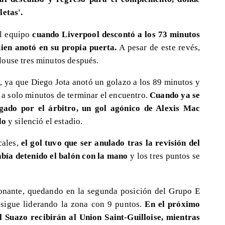
letas'.
el equipo
cuando Liverpool descontó a los 73 minutos
uien anotó en su propia puerta.
A pesar de este revés,
louse tres minutos después.
do, ya que Diego Jota anotó un golazo a los 89 minutos y
 a solo minutos de terminar el encuentro.
Cuando ya se
gado por el árbitro, un gol agónico de Alexis Mac
do
y silenció el estadio.
cales,
el gol tuvo que ser anulado tras la revisión del
abía detenido el balón con la mano
y los tres puntos se
ionante, quedando en la segunda posición del Grupo E
 sigue liderando la zona con 9 puntos.
En el próximo
l Suazo recibirán al Union Saint-Guilloise, mientras