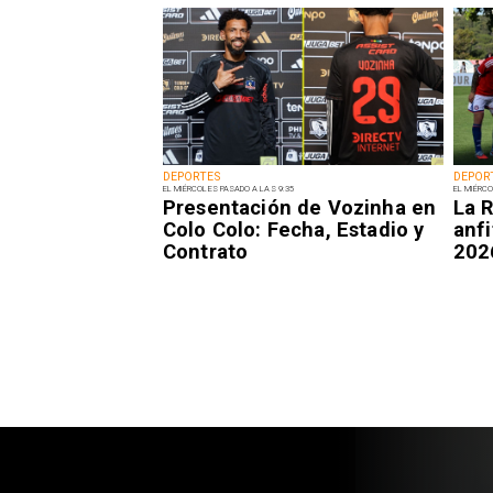
DEPORTES
DEPOR
EL MIÉRCOLES PASADO A LAS 9:35
EL MIÉRCO
Presentación de Vozinha en
La R
Colo Colo: Fecha, Estadio y
anfi
Contrato
202