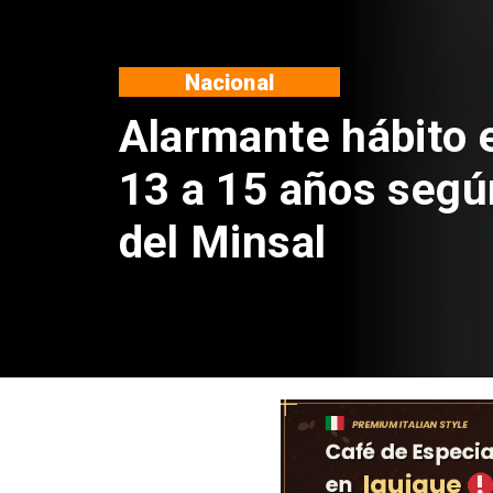
Regiones
Aprueban creación
Sebastián Piñera 
de $4 mil millones