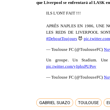
que Liverpool se enfrentará al LASK en
ILS L'ONT FAIT !!!
APRÈS NAPLES EN 1986, UNE 
LES REDS DE LIVERPOOL SONT
#DeboutToujours
😈
pic.twitter.c
— Toulouse FC (@ToulouseFC)
No
Un groupe. Un Stadium. Une v
pic.twitter.com/yIphxPUPov
— Toulouse FC (@ToulouseFC)
No
GABRIEL SUAZO
TOULOUSE
E