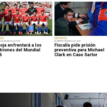
TES
DEPORTES
LES PASADO A LAS 9:35
EL MARTES PASADO A LAS 9:55
oja enfrentará a los
Fiscalía pide prisión
triones del Mundial
preventiva para Michael
6
Clark en Caso Sartor