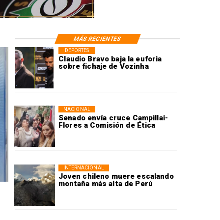
MÁS RECIENTES
DEPORTES
Claudio Bravo baja la euforia
sobre fichaje de Vozinha
NACIONAL
Senado envía cruce Campillai-
Flores a Comisión de Ética
INTERNACIONAL
Joven chileno muere escalando
montaña más alta de Perú